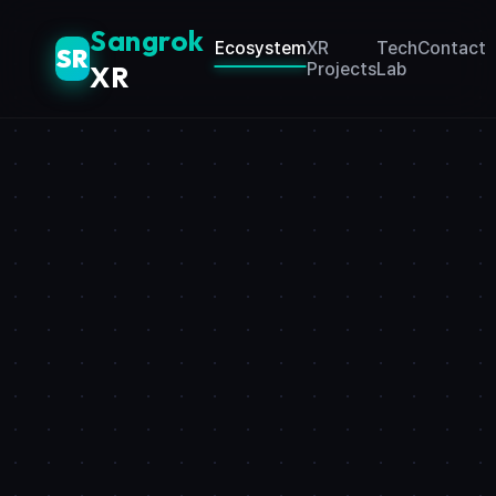
Sangrok
Ecosystem
XR
Tech
Contact
SR
XR
Projects
Lab