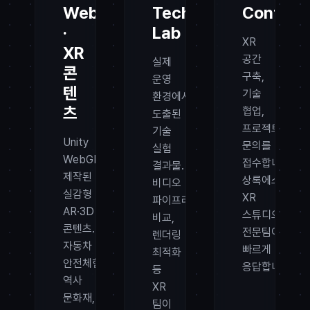
WebGL
Tech
Contact
·
Lab
XR
XR
공간
실제
콘
구축,
운영
텐
기술
환경에서
츠
협업,
도출된
프로젝트
기술
Unity
문의를
실험
WebGL로
접수합니다.
결과물.
제작된
상록에스
비디오
실감형
XR
파이프라인
AR·3D
스튜디오의
비교,
콘텐츠.
전문팀이
렌더링
자동차
빠르게
최적화
안전체험,
응답합니다.
등
역사
XR
문화재,
팀이